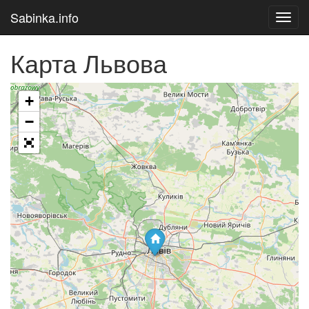
Sabinka.info
Toggl
navig
Карта Львова
+
Загрузка карты
−