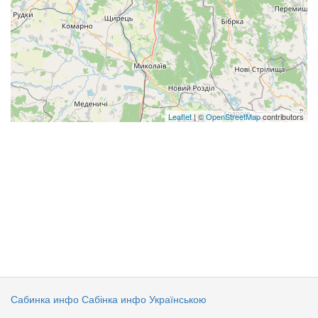
Leaflet
| ©
OpenStreetMap
contributors
Сабинка инфо
Сабінка инфо Українською